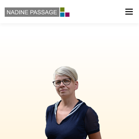
Menü
BERATUNG
SEMINARE
KURSE
VITA
DOWNLOADS
PARTNERINNEN
KONTAKT & IMPRESSUM