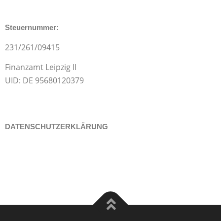
Steuernummer:
231/261/09415
Finanzamt Leipzig II
UID: DE 95680120379
DATENSCHUTZERKLÄRUNG